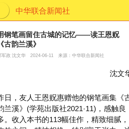
中华联合新闻社
用钢笔画留住古城的记忆——读王恩贶
《古韵兰溪》
郝军政 沈文华
2024-06-11
来源：中华联合新闻社
沈文
昨日，友人王恩贶惠赠他的钢笔画集《
韵兰溪》(学苑出版社2021·11)，感触良
多。收入本书的113幅佳作，精致细腻，